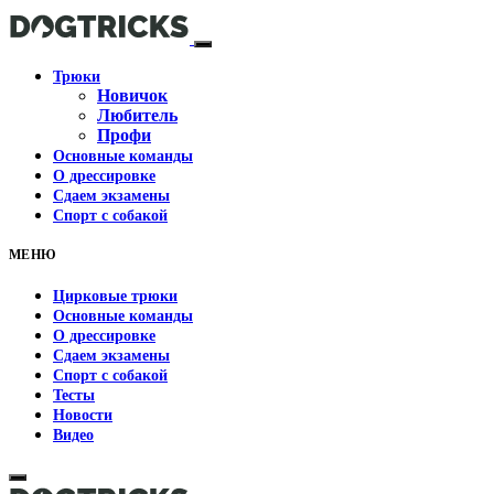
Трюки
Новичок
Любитель
Профи
Основные команды
О дрессировке
Сдаем экзамены
Спорт с собакой
МЕНЮ
Цирковые трюки
Основные команды
О дрессировке
Сдаем экзамены
Спорт с собакой
Тесты
Новости
Видео