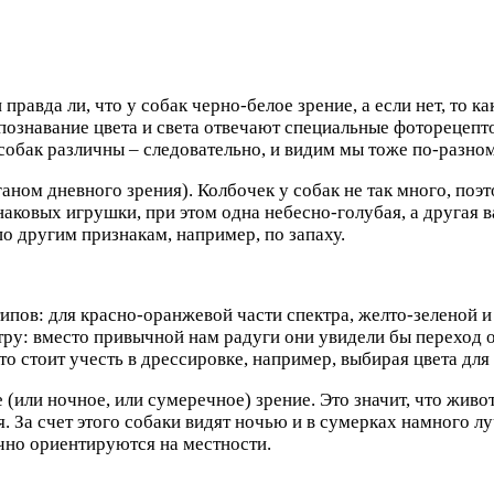
правда ли, что у собак черно-белое зрение, а если нет, то к
спознавание цвета и света отвечают специальные фоторецепто
 собак различны – следовательно, и видим мы тоже по-разном
ганом дневного зрения). Колбочек у собак не так много, поэ
наковых игрушки, при этом одна небесно-голубая, а другая в
о другим признакам, например, по запаху.
типов: для красно-оранжевой части спектра, желто-зеленой 
тру: вместо привычной нам радуги они увидели бы переход о
 это стоит учесть в дрессировке, например, выбирая цвета для
 (или ночное, или сумеречное) зрение. Это значит, что жив
 За счет этого собаки видят ночью и в сумерках намного лу
чно ориентируются на местности.