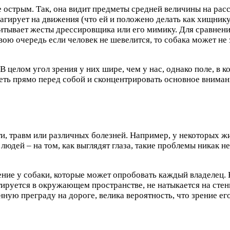
е острым. Так, она видит предметы средней величины на расс
еагирует на движения (что ей и положено делать как хищник
читывает жесты дрессировщика или его мимику. Для сравнени
вою очередь если человек не шевелится, то собака может не 
 целом угол зрения у них шире, чем у нас, однако поле, в к
ть прямо перед собой и сконцентрировать основное внимани
сти, травм или различных болезней. Например, у некоторых 
 людей – на том, как выглядят глаза, такие проблемы никак н
ение у собаки, которые может опробовать каждый владелец.
руется в окружающем пространстве, не натыкается на стены
ную преграду на дороге, велика вероятность, что зрение ег