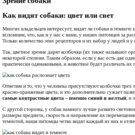
Зрение собаки
Как видят собаки: цвет или свет
Многих владельцев интересует, видят ли собаки в темноте и 
вспомним, что, как и у нас с вами, у наших питомцев за ра
Только количество этих рецепторов и их набор у людей и у
Так, цветное зрение дарят колбочки (их также называют ор
некоторой степени. Таким образом, если у вас есть две оди
практически одинаковыми, и животное будет различать их п
Отметим и то, что у человека присутствуют колбочки трех 
красно-оранжевые цвета, и это дополнительно сужает пали
самые контрастные цвета – именно синий и желтый
, и
С другой стороны, у собак намного лучше развито световое
размеры предмета, скорость и направление их перемещения.
темнотой, наши питомцы четко видят каждый из них и отли