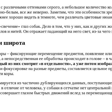
с различными оттенками серого, а небольшое количество ко
но-белым, все же неверно. Заметим, что эти особенности зре
ажнее хорошо видеть в темноте, чем различать цветовые нюа
свечение» глаз собак. Дело в том, что у них, как и других
ов и нитей. Он отражает падающий на него свет, из-за чего н
 и широта
торы – фиксирующие перемещение предметов, появление или 
а непосредственная ее обработка происходит в голове – в ч
дый из них смотрит «в отдельности», а уже потом изоб
ри фокусировке на разные предметы, составляется цельное 
и коры.
рмируется из частично дублирующихся данных, поступающих о
, в отличие от человека, у собаки в сетчатке нет центрально
 совершает глазом быстрых движений вслед за перемещающи