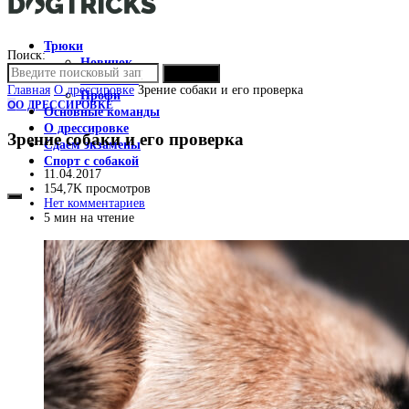
Трюки
Поиск:
Новичок
ПОИСК
Любитель
Главная
О дрессировке
Зрение собаки и его проверка
Профи
О
О ДРЕССИРОВКЕ
Основные команды
О дрессировке
Зрение собаки и его проверка
Сдаем экзамены
Спорт с собакой
11.04.2017
154,7K просмотров
Нет комментариев
5 мин на чтение