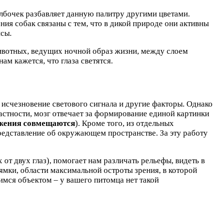
лбочек разбавляет данную палитру другими цветами.
ния собак связаны с тем, что в дикой природе они активны
нсы.
 животных, ведущих ночной образ жизни, между слоем
ам кажется, что глаза светятся.
исчезновение светового сигнала и другие факторы. Однако
астности, мозг отвечает за формирование единой картинки
ражения совмещаются
). Кроме того, из отдельных
представление об окружающем пространстве. За эту работу
т двух глаз), помогает нам различать рельефы, видеть в
й ямки, области максимальной остроты зрения, в которой
мся объектом – у вашего питомца нет такой