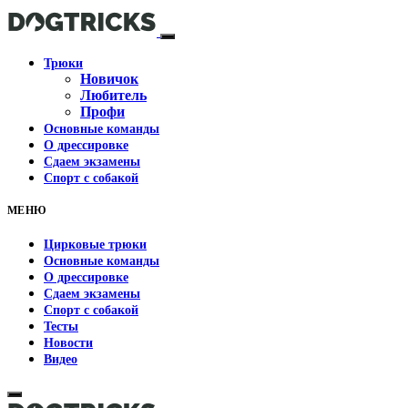
Трюки
Новичок
Любитель
Профи
Основные команды
О дрессировке
Сдаем экзамены
Спорт с собакой
МЕНЮ
Цирковые трюки
Основные команды
О дрессировке
Сдаем экзамены
Спорт с собакой
Тесты
Новости
Видео