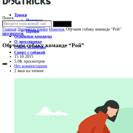
Трюки
Поиск:
Новичок
ПОИСК
Любитель
Главная
Цирковые трюки
Новичок
Обучаем собаку команде “Рой”
Профи
Н
НОВИЧОК
Основные команды
О дрессировке
Обучаем собаку команде “Рой”
Сдаем экзамены
Спорт с собакой
15.10.2015
5,0K просмотров
Нет комментариев
2 мин на чтение