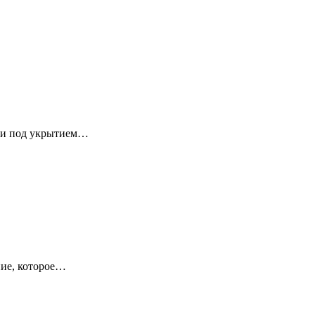
зти под укрытием…
ние, которое…