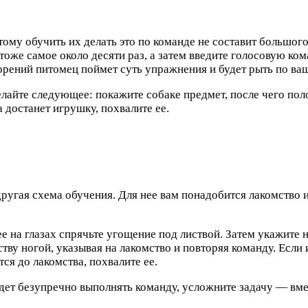
му обучить их делать это по команде не составит большого 
 тоже самое около десяти раз, а затем введите голосовую ко
торений
питомец поймет суть упражнения и будет рыть по ва
елайте следующее: покажите собаке предмет, после чего пол
 достанет игрушку, похвалите ее.
 другая схема обучения. Для нее вам понадобится лакомство
ее на глазах спрячьте угощение под листвой. Затем укажите
тву ногой, указывая на лакомство и повторяя команду. Если 
тся до лакомства, похвалите ее.
удет безупречно выполнять команду, усложните задачу — вме