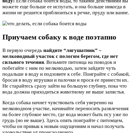
воду!
Если собака боится воды, то такими действиями вы
можете еще больше ее испугать, и она больше никогда в
жизни не решится приблизиться к речке, пруду или ванне.
Приучаем собаку к воде поэтапно
В первую очередь
найдите “лягушатник” –
мелководный участок с пологим берегом, где нет
сильного течения
. Возьмите питомца на поводок и
побегайте с ним по мелководью, затем зайдите чуть
подальше в воду и подзовите к себе. Поиграйте с собакой,
бросая в воду игрушки и палочки и прося ее принести их.
Не старайтесь сразу зайти на большую глубину, пока что
вода должна приходиться животному не выше запястья.
Когда собака начнет чувствовать себя уверенно на
мелководном участке, начинайте переносить развлечения
на более глубокое место, где вода может быть псу уже по
грудь (но не выше). Здесь опять поиграйте с питомцем,
чтобы он привык к новым ощущениям и начал получать
удовольствие от происходящего.