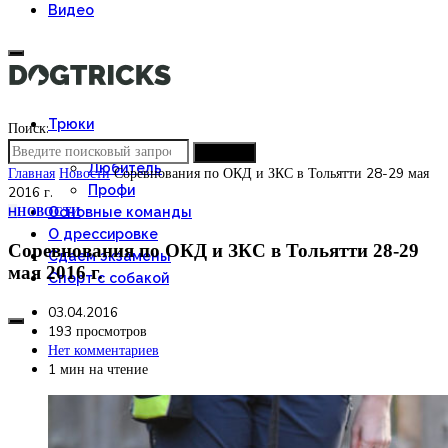
Видео
Трюки
Поиск:
Новичок
ПОИСК
Любитель
Главная
Новости
Соревнования по ОКД и ЗКС в Тольятти 28-29 мая
2016 г.
Профи
Н
НОВОСТИ
Основные команды
О дрессировке
Соревнования по ОКД и ЗКС в Тольятти 28-29
Сдаем экзамены
мая 2016 г.
Спорт с собакой
03.04.2016
193 просмотров
Нет комментариев
1 мин на чтение