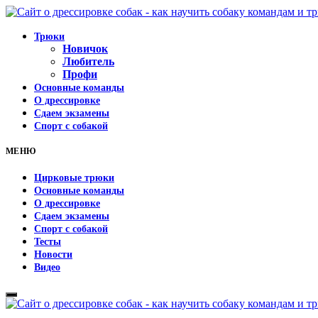
Трюки
Новичок
Любитель
Профи
Основные команды
О дрессировке
Сдаем экзамены
Спорт с собакой
МЕНЮ
Цирковые трюки
Основные команды
О дрессировке
Сдаем экзамены
Спорт с собакой
Тесты
Новости
Видео