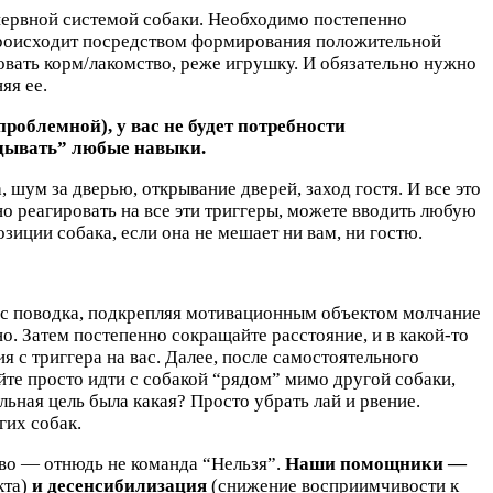
 нервной системой собаки. Необходимо постепенно
 происходит посредством формирования положительной
зовать корм/лакомство, реже игрушку. И обязательно нужно
яя ее.
проблемной), у вас не будет потребности
адывать” любые навыки.
 шум за дверью, открывание дверей, заход гостя. И все это
ойно реагировать на все эти триггеры, можете вводить любую
зиции собака, если она не мешает ни вам, ни гостю.
ся с поводка, подкрепляя мотивационным объектом молчание
но. Затем постепенно сокращайте расстояние, и в какой-то
 с триггера на вас. Далее, после самостоятельного
айте просто идти с собакой “рядом” мимо другой собаки,
ьная цель была какая? Просто убрать лай и рвение.
гих собак.
тво — отнюдь не команда “Нельзя”.
Наши помощники —
кта)
и десенсибилизация
(снижение восприимчивости к