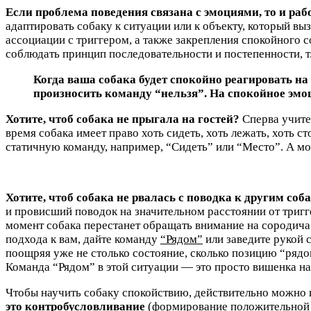
Если проблема поведения связана с эмоциями, то и ра
адаптировать собаку к ситуации или к объекту, который 
ассоциации с триггером, а также закрепления спокойного 
соблюдать принцип последовательности и постепенности, т.
Когда ваша собака будет спокойно реагировать на 
произносить команду “нельзя”. На спокойное эм
Хотите, чтоб собака не прыгала на гостей?
Сперва учите 
время собака имеет право хоть сидеть, хоть лежать, хоть с
статичную команду, например, “Сидеть” или “Место”. А мож
Хотите, чтоб собака не рвалась с поводка к другим соб
и провисший поводок на значительном расстоянии от тригге
момент собака перестанет обращать внимание на сородича и
подхода к вам, дайте команду
“Рядом”
или заведите рукой с
поощряя уже не столько состояние, сколько позицию “рядом
Команда “Рядом” в этой ситуации — это просто вишенка на
Чтобы научить собаку спокойствию, действительно можно и
это контробусловливание
(формирование положительной 