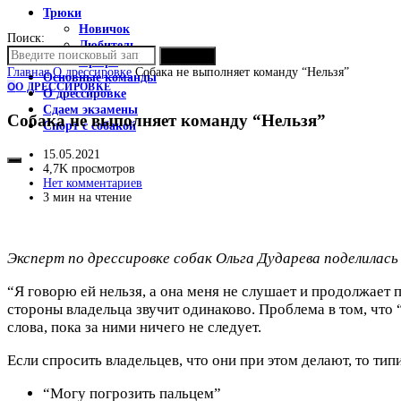
Трюки
Новичок
Поиск:
Любитель
ПОИСК
Профи
Главная
О дрессировке
Собака не выполняет команду “Нельзя”
Основные команды
О
О ДРЕССИРОВКЕ
О дрессировке
Сдаем экзамены
Собака не выполняет команду “Нельзя”
Спорт с собакой
15.05.2021
4,7K просмотров
Нет комментариев
3 мин на чтение
Эксперт по дрессировке собак Ольга Дударева поделилась
“Я говорю ей нельзя, а она меня не слушает и продолжает 
стороны владельца звучит одинаково. Проблема в том, что
слова, пока за ними ничего не следует.
Если спросить владельцев, что они при этом делают, то ти
“Могу погрозить пальцем”