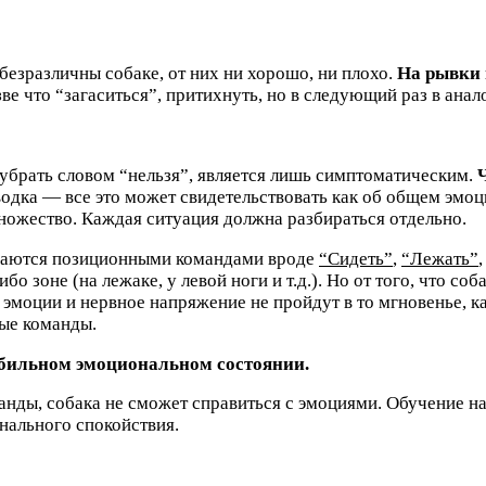
безразличны собаке, от них ни хорошо, ни плохо.
На рывки 
ве что “загаситься”, притихнуть, но в следующий раз в ана
убрать словом “нельзя”, является лишь симптоматическим.
одка — все это может свидетельствовать как об общем эмоци
ожество. Каждая ситуация должна разбираться отдельно.
ешаются позиционными командами вроде
“Cидеть”
,
“Лежать”
зоне (на лежаке, у левой ноги и т.д.). Но от того, что соба
, эмоции и нервное напряжение не пройдут в то мгновенье, ка
ые команды.
абильном эмоциональном состоянии.
нды, собака не сможет справиться с эмоциями. Обучение на
нального спокойствия.