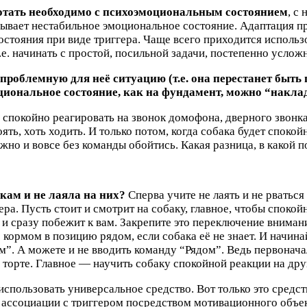
ботать необходимо с психоэмоциональным состоянием
, с
вызывает нестабильное эмоциональное состояние. Адаптация
состояния при виде триггера. Чаще всего приходится исполь
е. начинать с простой, посильной задачи, постепенно усложн
проблемную для неё ситуацию (т.е. она перестанет быть 
оциональное состояние, как на фундамент, можно “накл
спокойно реагировать на звонок домофона, дверного звонка,
тоять, хоть ходить. И только потом, когда собака будет спок
но и вовсе без команды обойтись. Какая разница, в какой по
акам и не лаяла на них?
Сперва учите не лаять и не рвать
ра. Пусть стоит и смотрит на собаку, главное, чтобы спокой
 сразу побежит к вам. Закрепите это переключение внимания
 кормом в позицию рядом, если собака её не знает. И начин
”. А можете и не вводить команду “Рядом”. Ведь первоначал
 торте. Главное — научить собаку спокойной реакции на дру
спользовать универсальное средство. Вот только это средс
ассоциации с триггером посредством мотивационного объе