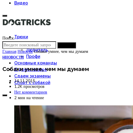
Видео
Трюки
Поиск:
Новичок
ПОИСК
Любитель
Главная
Новости
Собаки умнее, чем мы думаем
Профи
Н
НОВОСТИ
Основные команды
Собаки умнее, чем мы думаем
О дрессировке
Сдаем экзамены
14.11.2015
Спорт с собакой
1,2K просмотров
Нет комментариев
2 мин на чтение