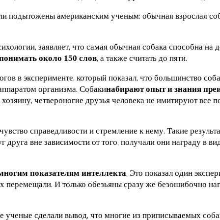
ли подытожены американским ученым: обычная взрослая соб
сихологии, заявляет, что самая обычная собака способна на
, а также считать до пяти.
 понимать около 150 слов
огов в эксперименте, который показал, что большинство соб
аппаратом организма. Собаки
набирают опыт и знания преи
 хозяину, четвероногие друзья человека не имитируют все п
 чувство справедливости и стремление к нему. Такие результ
друга вне зависимости от того, получали они награду в вид
. Это показал один экспе
о многим показателям интеллекта
их перемещали. И только обезьяны сразу же безошибочно напр
ие ученые сделали вывод, что многие из приписываемых соб