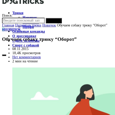
Трюки
Поиск:
Новичок
ПОИСК
Любитель
Главная
Цирковые трюки
Новичок
Обучаем собаку трюку “Оборот”
Профи
Н
НОВИЧОК
Основные команды
О дрессировке
Обучаем собаку трюку “Оборот”
Сдаем экзамены
Спорт с собакой
08.11.2015
18,4K просмотров
Нет комментариев
2 мин на чтение