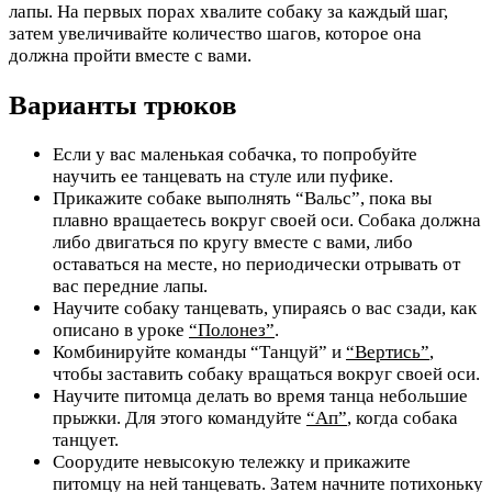
лапы. На первых порах хвалите собаку за каждый шаг,
затем увеличивайте количество шагов, которое она
должна пройти вместе с вами.
Варианты трюков
Если у вас маленькая собачка, то попробуйте
научить ее танцевать на стуле или пуфике.
Прикажите собаке выполнять “Вальс”, пока вы
плавно вращаетесь вокруг своей оси. Собака должна
либо двигаться по кругу вместе с вами, либо
оставаться на месте, но периодически отрывать от
вас передние лапы.
Научите собаку танцевать, упираясь о вас сзади, как
описано в уроке
“Полонез”
.
Комбинируйте команды “Танцуй” и
“Вертись”
,
чтобы заставить собаку вращаться вокруг своей оси.
Научите питомца делать во время танца небольшие
прыжки. Для этого командуйте
“Ап”
, когда собака
танцует.
Соорудите невысокую тележку и прикажите
питомцу на ней танцевать. Затем начните потихоньку