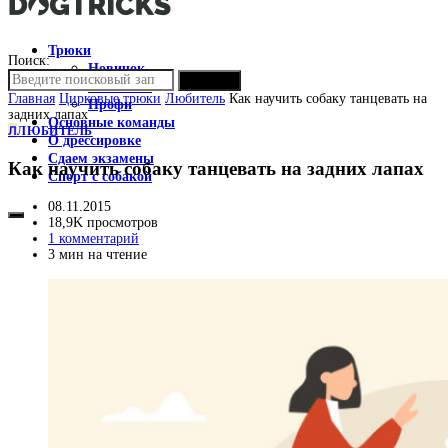
Трюки
Поиск:
Новичок
ПОИСК
Любитель
Главная
Цирковые трюки
Любитель
Как научить собаку танцевать на
Профи
задних лапах
Основные команды
Л
ЛЮБИТЕЛЬ
О дрессировке
Сдаем экзамены
Как научить собаку танцевать на задних лапах
Спорт с собакой
08.11.2015
18,9K просмотров
1 комментарий
3 мин на чтение