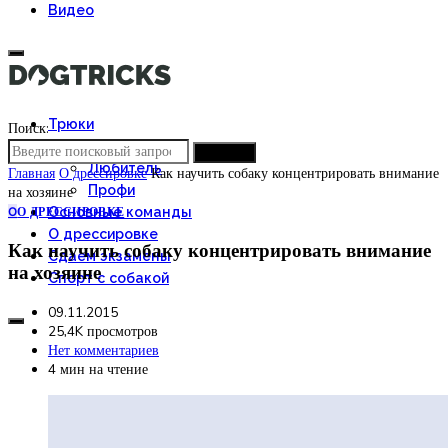
Видео
Трюки
Поиск:
Новичок
ПОИСК
Любитель
Главная
О дрессировке
Как научить собаку концентрировать внимание
на хозяине
Профи
О
О ДРЕССИРОВКЕ
Основные команды
О дрессировке
Как научить собаку концентрировать внимание
Сдаем экзамены
на хозяине
Спорт с собакой
09.11.2015
25,4K просмотров
Нет комментариев
4 мин на чтение