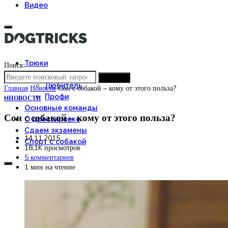
Видео
Трюки
Поиск:
Новичок
ПОИСК
Любитель
Главная
Новости
Сон с собакой – кому от этого польза?
Профи
Н
НОВОСТИ
Основные команды
Сон с собакой – кому от этого польза?
О дрессировке
Сдаем экзамены
14.11.2015
Спорт с собакой
18,1K просмотров
5 комментариев
1 мин на чтение