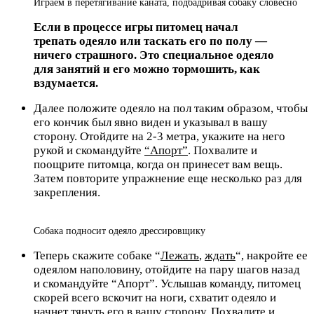
Играем в перетягивание каната, подбадривая собаку словесно
Если в процессе игры питомец начал
трепать одеяло или таскать его по полу —
ничего страшного. Это специальное одеяло
для занятий и его можно тормошить, как
вздумается.
Далее положите одеяло на пол таким образом, чтобы
его кончик был явно виден и указывал в вашу
сторону. Отойдите на 2-3 метра, укажите на него
рукой и скомандуйте
“Апорт”
. Похвалите и
поощрите питомца, когда он принесет вам вещь.
Затем повторите упражнение еще несколько раз для
закрепления.
Собака подносит одеяло дрессировщику
Теперь скажите собаке “
Лежать
,
ждать
“, накройте ее
одеялом наполовину, отойдите на пару шагов назад
и скомандуйте “Апорт”. Услышав команду, питомец
скорей всего вскочит на ноги, схватит одеяло и
начнет тянуть его в вашу сторону. Похвалите и