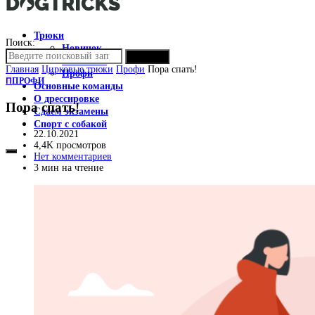
Трюки
Поиск:
Новичок
ПОИСК
Любитель
Главная
Цирковые трюки
Профи
Пора спать!
Профи
П
ПРОФИ
Основные команды
О дрессировке
Пора спать!
Сдаем экзамены
Спорт с собакой
22.10.2021
4,4K просмотров
Нет комментариев
3 мин на чтение